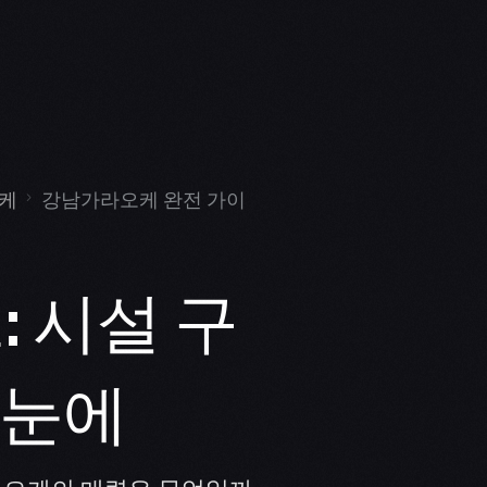
케
강남가라오케 완전 가이
 시설 구
한눈에