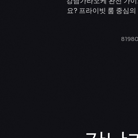
강남가라오케 완전 가이
요? 프라이빗 룸 중심
8198